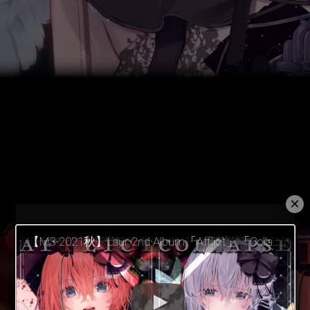
×
【M3-2021秋】Laur 2nd Album「Afflict」「Collapse」XFD